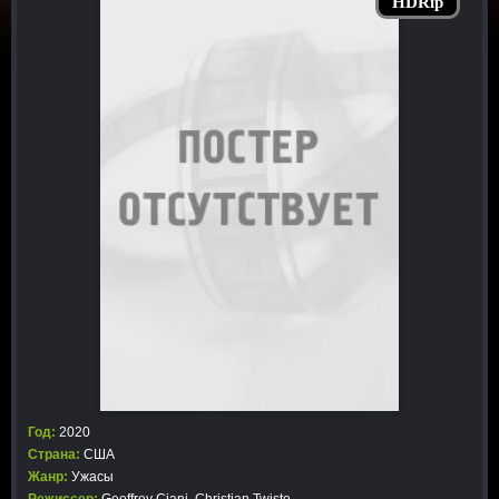
HDRip
Год:
2020
Страна:
США
Жанр:
Ужасы