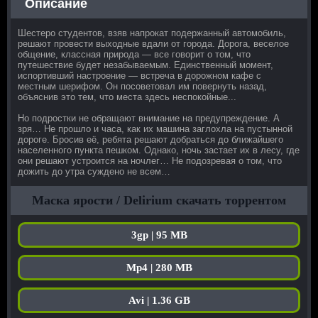
Описание
Шестеро студентов, взяв напрокат подержанный автомобиль,
решают провести выходные вдали от города. Дорога, веселое
общение, классная природа — все говорит о том, что
путешествие будет незабываемым. Единственный момент,
испортивший настроение — встреча в дорожном кафе с
местным шерифом. Он посоветовал им повернуть назад,
объяснив это тем, что места здесь неспокойные...
Но подростки не обращают внимание на предупреждение. А
зря… Не прошло и часа, как их машина заглохла на пустынной
дороге. Бросив её, ребята решают добраться до ближайшего
населенного пункта пешком. Однако, ночь застает их в лесу, где
они решают устроится на ночлег… Не подозревая о том, что
дожить до утра суждено не всем…
Маска ярости / Delirium скачать торрентом
3gp | 95 MB
Mp4 | 280 MB
Avi | 1.36 GB