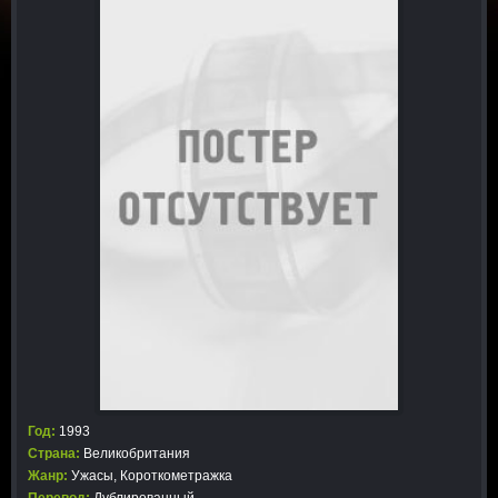
Год:
1993
Страна:
Великобритания
Жанр:
Ужасы
,
Короткометражка