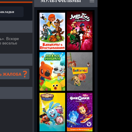
МУЛЬТФИЛЬМЫ
 закладки
ь». Вскоре
е веселье