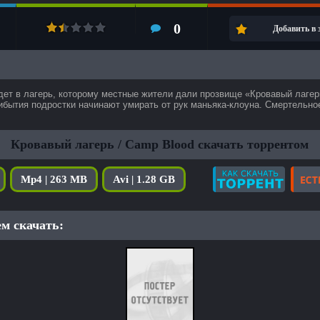
0
Добавить в
дет в лагерь, которому местные жители дали прозвище «Кровавый лагер
ибытия подростки начинают умирать от рук маньяка-клоуна. Смертельно
Кровавый лагерь / Camp Blood скачать торрентом
Mp4 | 263 MB
Avi | 1.28 GB
м скачать: