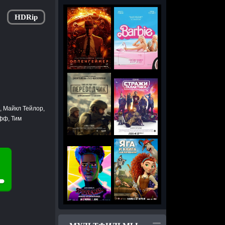
HDRip
, Майкл Тейлор,
фф, Тим