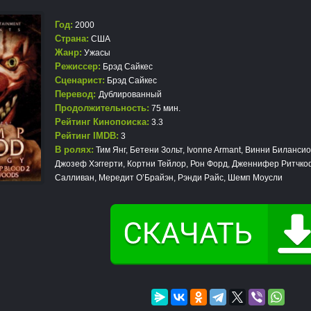
Год:
2000
Страна:
США
Жанр:
Ужасы
Режиссер:
Брэд Сайкес
Сценарист:
Брэд Сайкес
Перевод:
Дублированный
Продолжительность:
75 мин.
Рейтинг Кинопоиска:
3.3
Рейтинг IMDB:
3
В ролях:
Тим Янг, Бетени Зольт, Ivonne Armant, Винни Билансио
Джозеф Хэггерти, Кортни Тейлор, Рон Форд, Дженнифер Ритчко
Салливан, Мередит О’Брайэн, Рэнди Райс, Шемп Моусли