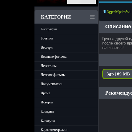
3gp+Mp4+Avi
КАТЕГОРИИ
Описание
Биография
Боевики
Группа друзей е
после своего пр
начинается!
Вестерн
Военные фильмы
Детективы
3gp | 89 MB
Детские фильмы
Документалки
Рекомендуе
Драма
История
Комедии
Концерты
Короткометражки