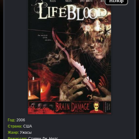
HDRip
Год:
2006
Страна:
США
Жанр:
Ужасы
Режиссер:
Стивен Дж. Нилс