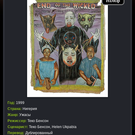
HDRip
Год:
1999
Страна:
Нигерия
Жанр:
Ужасы
Режиссер:
Теко Бенсон
Сценарист:
Теко Бенсон, Helen Ukpabia
Перевод:
Дублированный