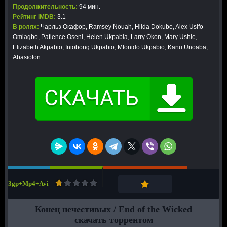
Продолжительность:
94 мин.
Рейтинг IMDB:
3.1
В ролях:
Чарльз Окафор, Ramsey Nouah, Hilda Dokubo, Alex Usifo
Omiagbo, Patience Oseni, Helen Ukpabia, Larry Okon, Mary Ushie,
Elizabeth Akpabio, Iniobong Ukpabio, Mfonido Ukpabio, Kanu Unoaba,
Abasiofon
3gp+Mp4+Avi
Конец нечестивых / End of the Wicked
скачать торрентом