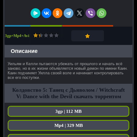
3gp+Mp4+Avi
Описание
Уильям и Келли пытаются убежать от прошлого и начать всё
заново, но в их жизни объявляется новый демон по имени Каин.
Каин подчиняет Уилла своей воле и начинает контролировать
все его поступки.
Колдовство 5: Танец с Дьяволом / Witchcraft
V: Dance with the Devil скачать торрентом
3gp | 112 MB
Mp4 | 329 MB