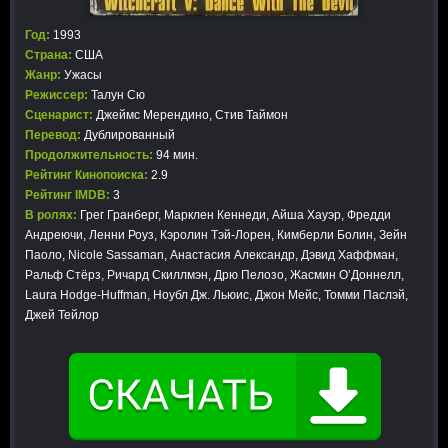
Год:
1993
Страна:
США
Жанр:
Ужасы
Режиссер:
Талун Сю
Сценарист:
Джеймс Мерендино, Стив Таймон
Перевод:
Дублированный
Продолжительность:
94 мин.
Рейтинг Кинопоиска:
2.9
Рейтинг IMDB:
3
В ролях:
Грег Гранберг, Марклен Кеннеди, Айша Хауэр, Фредди
Андреючи, Ленни Роуз, Кэролин Тэй-Лорен, Кимберли Болин, Зейн
Паоло, Nicole Sassaman, Анастасия Александр, Дэвид Хаффман,
Ральф Стёрз, Ричард Скиллмэн, Дрю Пелозо, Жасмин О’Доннелл,
Laura Hodge-Huffman, Ноубл Дж. Льюис, Джон Мейс, Томми Паслэй,
Джей Тейлор