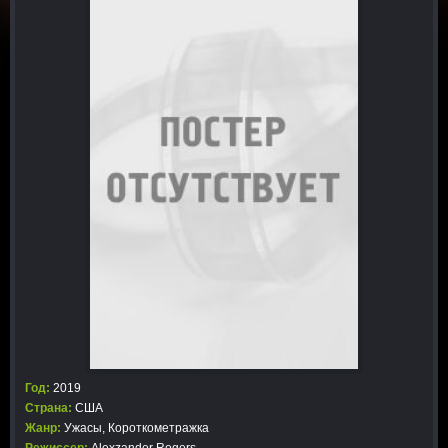
Год:
2019
Страна:
США
Жанр:
Ужасы
,
Короткометражка