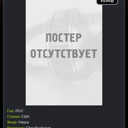
HDRip
Год:
2012
Страна:
США
Жанр:
Ужасы