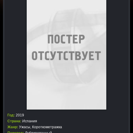
Год:
2019
Страна:
Испания
Жанр:
Ужасы
,
Короткометражка