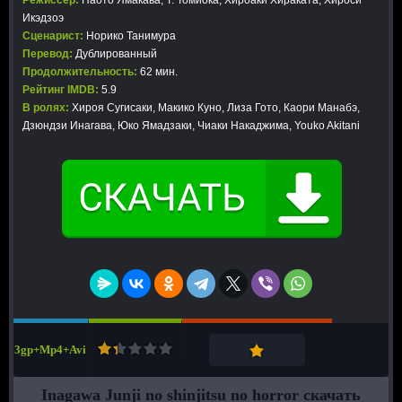
Режиссер:
Наото Ямакава, Т. Томиока, Хироаки Хираката, Хироси
Икэдзоэ
Сценарист:
Норико Танимура
Перевод:
Дублированный
Продолжительность:
62 мин.
Рейтинг IMDB:
5.9
В ролях:
Хироя Сугисаки, Макико Куно, Лиза Гото, Каори Манабэ,
Дзюндзи Инагава, Юко Ямадзаки, Чиаки Накаджима, Youko Akitani
3gp+Mp4+Avi
Inagawa Junji no shinjitsu no horror скачать