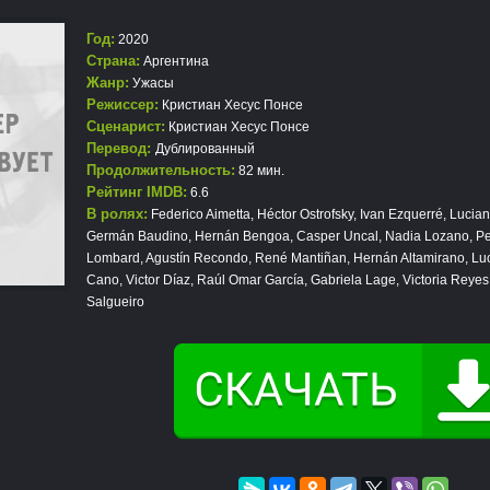
Год:
2020
Страна:
Аргентина
Жанр:
Ужасы
Режиссер:
Кристиан Хесус Понсе
Сценарист:
Кристиан Хесус Понсе
Перевод:
Дублированный
Продолжительность:
82 мин.
Рейтинг IMDB:
6.6
В ролях:
Federico Aimetta, Héctor Ostrofsky, Ivan Ezquerré, Lucia
Germán Baudino, Hernán Bengoa, Casper Uncal, Nadia Lozano, Pe
Lombard, Agustín Recondo, René Mantiñan, Hernán Altamirano, Luc
Cano, Victor Díaz, Raúl Omar García, Gabriela Lage, Victoria Reyes,
Salgueiro