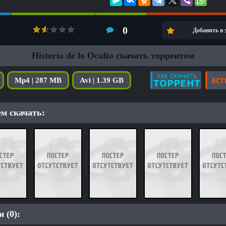
0
Добавить в
Historia de lo Oculto скачать торрентом
Mp4 | 287 MB
Avi | 1.39 GB
м скачать:
 (0):