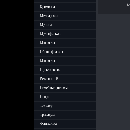
Д
Криминал
Мелодрамы
Музыка
Мультфильмы
Мюзиклы
Общие фильмы
Мюзиклы
Приключения
Реальное ТВ
Семейные фильмы
Спорт
Ток-шоу
Триллеры
Фантастика