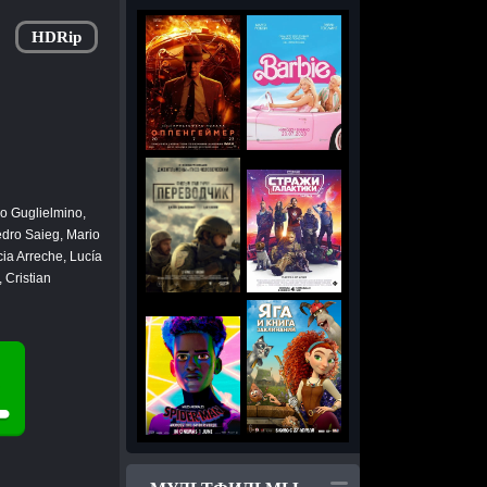
HDRip
no Guglielmino,
dro Saieg, Mario
ia Arreche, Lucía
 Cristian