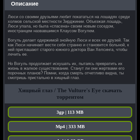
Описание
Люси со своими друзьями любит покататься на лошадях среди
холмов сельской местности Зирджинии. Объезжая лошадь,
Люси упала, но была «спасена» своим новым соседом,
иностранцем назвавшимся Клаусом Вогулем.
Вогуль делает одержимой знойную Люси и всех ее друзей. Так
как Люси начинает вести себя странно и становится больной, к
ней приглашают старого южного доктора Ван Хелсинга, чтобы
лечить ее.
Но Вогуль продолжает искушать их, пытаясь превратить их
жизнь в жалкое существование. Станут ли они жертвами его
порочных планов? Помни, когда смерть отчетливо видна, ты
смотришь пристально в хищный глаз.
Хищный глаз / The Vulture's Eye скачать
торрентом
3gp | 113 MB
Mp4 | 333 MB