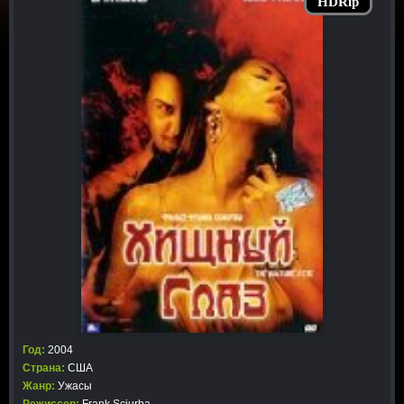
HDRip
Год:
2004
Страна:
США
Жанр:
Ужасы
Режиссер:
Frank Sciurba