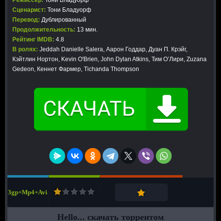
Режиссер:
Тони Бладуорф
Сценарист:
Тони Бладуорф
Перевод:
Дублированный
Продолжительность:
13 мин.
Рейтинг IMDB:
4.8
В ролях:
Jeddah Danielle Salera, Аарон Годдар, Дуан П. Крэйг,
Кэйтлин Нортон, Kevin O'Brien, John Dylan Atkins, Тим О’Лири, Zuzana
Gedeon, Кеннет Фармер, Tichanda Thompson
3gp+Mp4+Avi
Hello... скачать торрентом