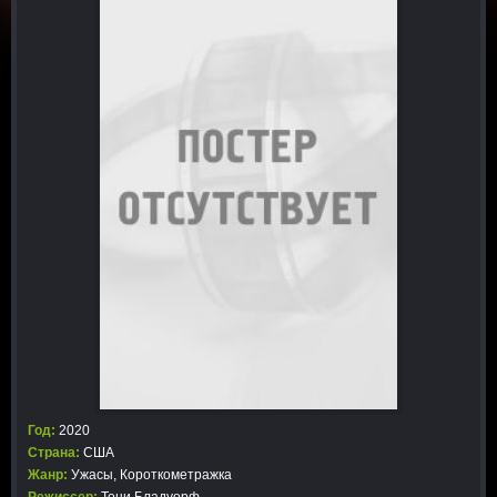
Год:
2020
Страна:
США
Жанр:
Ужасы
,
Короткометражка