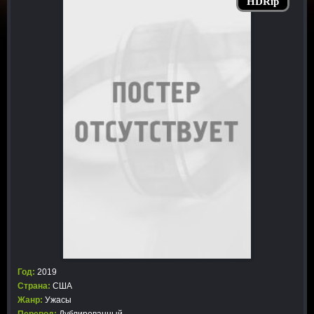
HDRip
Год:
2019
Страна:
США
Жанр:
Ужасы