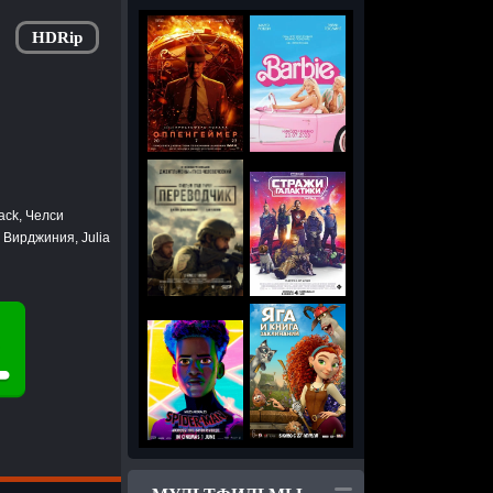
HDRip
ack, Челси
 Вирджиния, Julia