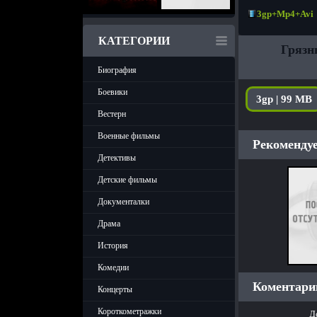
3gp+Mp4+Avi
КАТЕГОРИИ
Грязн
Биография
Боевики
3gp | 99 MB
Вестерн
Военные фильмы
Рекомендуе
Детективы
Детские фильмы
Документалки
Драма
История
Комедии
Коментарии
Концерты
Короткометражки
Д