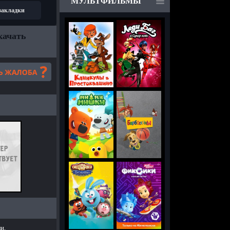
МУЛЬТФИЛЬМЫ
 закладки
качать
и.