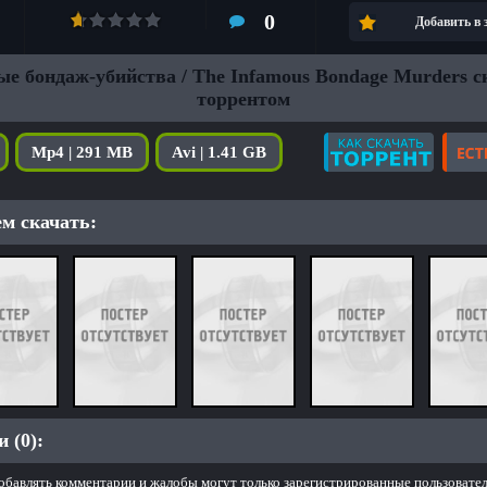
0
Добавить в
ые бондаж-убийства / The Infamous Bondage Murders с
торрентом
Mp4 | 291 MB
Avi | 1.41 GB
м скачать:
 (0):
обавлять комментарии и жалобы могут только зарегистрированные пользовател