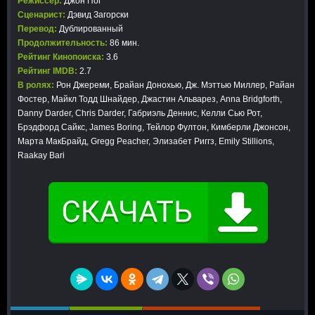
Режиссер:
Джон Пог
Сценарист:
Дэвид Загорски
Перевод:
Дублированный
Продолжительность:
86 мин.
Рейтинг Кинопоиска:
3.6
Рейтинг IMDB:
2.7
В ролях:
Рон Джереми, Брайан Донохью, Дж. Мэттью Миллер, Райан
Фостер, Майкл Тодд Шнайдер, Джастин Альварез, Anna Bridgforth,
Danny Darder, Chris Darder, Габриэль Деннис, Келли Сью Рот,
Брэдфорд Сайкс, James Boring, Тейлор Фултон, Кимберли Джонсон,
Марта МакБрайд, Gregg Peacher, Элизабет Риггз, Emily Stillions,
Raakay Bari