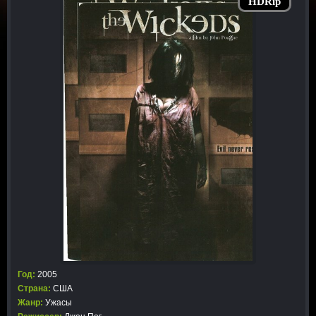
HDRip
Год:
2005
Страна:
США
Жанр:
Ужасы