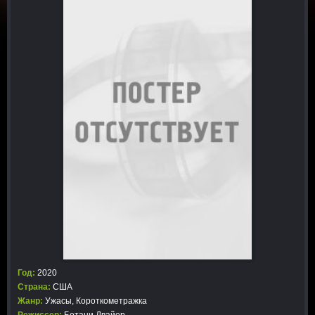
Год:
2020
Страна:
США
Жанр:
Ужасы
,
Короткометражка