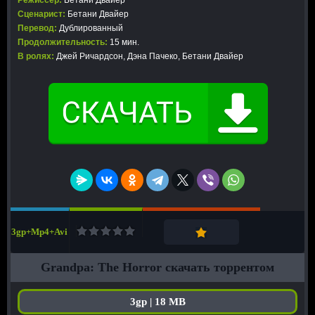
Режиссер:
Бетани Двайер
Сценарист:
Бетани Двайер
Перевод:
Дублированный
Продолжительность:
15 мин.
В ролях:
Джей Ричардсон, Дэна Пачеко, Бетани Двайер
3gp+Mp4+Avi
Grandpa: The Horror скачать торрентом
3gp | 18 MB