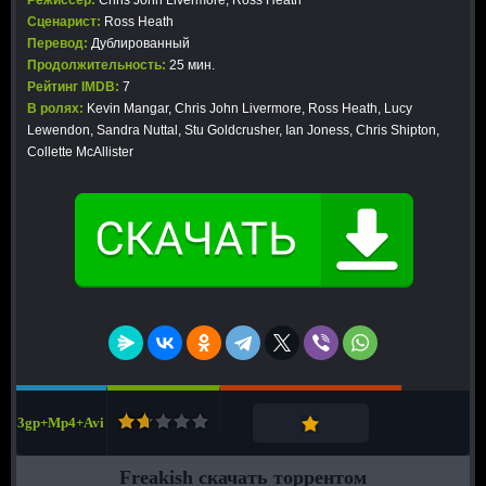
Режиссер:
Chris John Livermore, Ross Heath
Сценарист:
Ross Heath
Перевод:
Дублированный
Продолжительность:
25 мин.
Рейтинг IMDB:
7
В ролях:
Kevin Mangar, Chris John Livermore, Ross Heath, Lucy
Lewendon, Sandra Nuttal, Stu Goldcrusher, Ian Joness, Chris Shipton,
Collette McAllister
3gp+Mp4+Avi
Freakish скачать торрентом