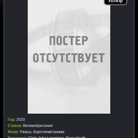
HDRip
Год:
2020
Страна:
Великобритания
Жанр:
Ужасы
,
Короткометражка