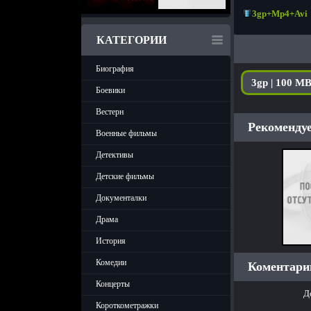
3gp+Mp4+Avi
КАТЕГОРИИ
Биография
3gp | 100 M
Боевики
Вестерн
Рекомендуе
Военные фильмы
Детективы
Детские фильмы
Документалки
Драма
История
Комедии
Коментарии
Концерты
Д
Короткометражки