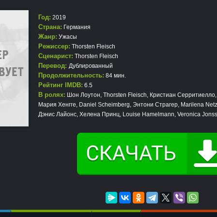
Год:
2019
Страна:
Германия
Жанр:
Ужасы
Режиссер:
Thorsten Fleisch
Сценарист:
Thorsten Fleisch
Перевод:
Дублированный
Продолжительность:
84 мин.
Рейтинг IMDB:
6.5
В ролях:
Шон Лоутон, Thorsten Fleisch, Кристиан Серритиелло,
Мария Хенгге, Daniel Scheimberg, Энтони Страгер, Marilena Netzk
Дэнис Лайонс, Хелена Принц, Louise Hamelmann, Veronica Jons