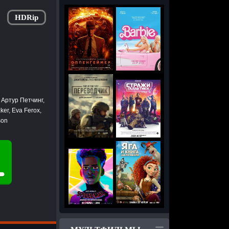
HDRip
 Артур Петчинг,
er, Eva Ferox,
son