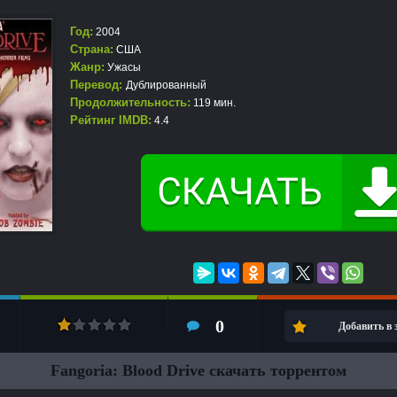
Год:
2004
Страна:
США
Жанр:
Ужасы
Перевод:
Дублированный
Продолжительность:
119 мин.
Рейтинг IMDB:
4.4
0
Добавить в
Fangoria: Blood Drive скачать торрентом