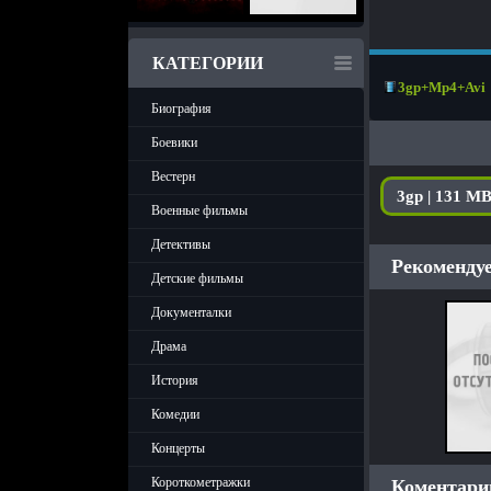
КАТЕГОРИИ
3gp+Mp4+Avi
Биография
Боевики
Вестерн
3gp | 131 M
Военные фильмы
Детективы
Рекомендуе
Детские фильмы
Документалки
Драма
История
Комедии
Концерты
Короткометражки
Коментарии