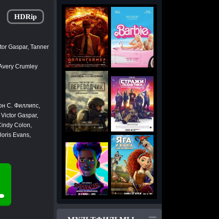
HDRip
tor Gaspar, Tanner
 Avery Crumley
он С. Филлипс,
Victor Gaspar,
Cindy Colon,
loris Evans,