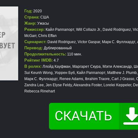
Год:
2020
Страна:
США
Жанр:
Ужасы
Режиссер:
Кайл Раппапорт, Will Collazo Jr., David Rodriguez, Vic
McGarr, Chris Effan
Сценарист:
David Rodriguez, Victor Gaspar, Марк С. Фуллхардт,
Перевод:
Дублированный
Продолжительность:
110 мин.
Рейтинг IMDB:
4.7
В ролях:
Ллойд Кауфман, Маргарет Скура, Мэгги Александр, Ш
Sui Keunh Wong, Уоррен Буб, Кайл Раппапорт, Matthew J. Plumb, 
Марк С. Фуллхардт, Renee Adams, Ibrahim Traore, Carl J Grasso, 
Zandra Lee, Jen Elyse Feldy, Alexandra Foster, Lorelei Keppeler, De
Rebecca Rinehart