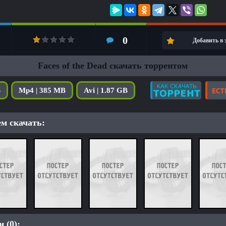
0
Добавить в
Faces of the Dead скачать торрентом
B
Mp4 | 385 MB
Avi | 1.87 GB
м скачать:
 (0):