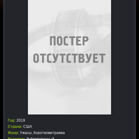
Год:
2019
Страна:
США
Жанр:
Ужасы
,
Короткометражка