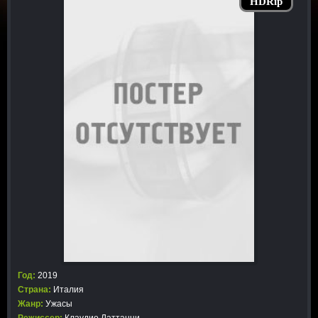
HDRip
Год:
2019
Страна:
Италия
Жанр:
Ужасы