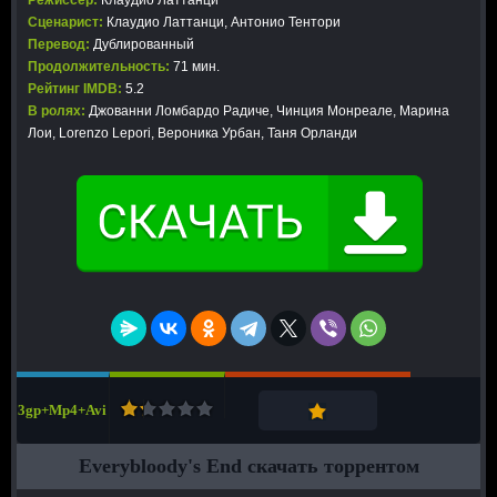
Режиссер:
Клаудио Латтанци
Сценарист:
Клаудио Латтанци, Антонио Тентори
Перевод:
Дублированный
Продолжительность:
71 мин.
Рейтинг IMDB:
5.2
В ролях:
Джованни Ломбардо Радиче, Чинция Монреале, Марина
Лои, Lorenzo Lepori, Вероника Урбан, Таня Орланди
3gp+Mp4+Avi
Everybloody's End скачать торрентом