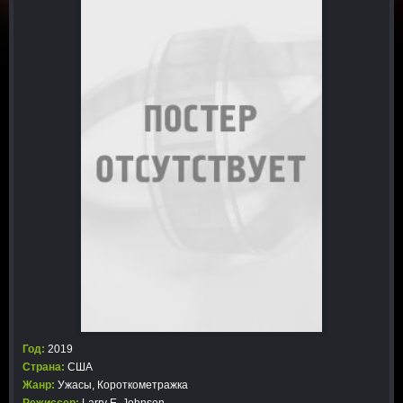
Год:
2019
Страна:
США
Жанр:
Ужасы
,
Короткометражка