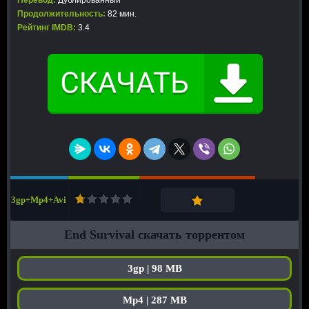
Перевод:
Дублированный
Продолжительность:
82 мин.
Рейтинг IMDB:
3.4
3gp+Mp4+Avi
End Survival скачать торрентом
3gp | 98 MB
Mp4 | 287 MB