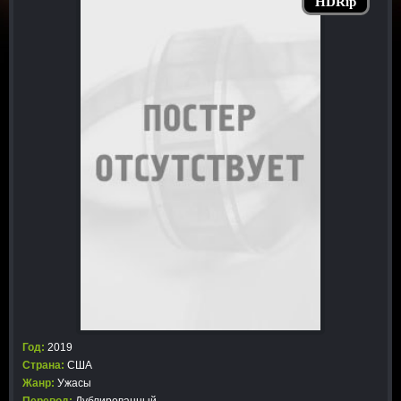
HDRip
Год:
2019
Страна:
США
Жанр:
Ужасы