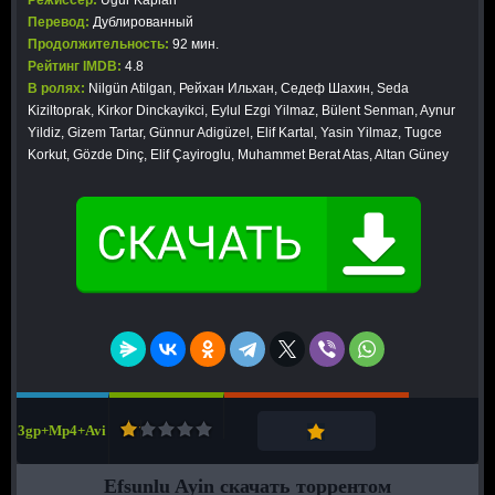
Режиссер:
Ugur Kaplan
Перевод:
Дублированный
Продолжительность:
92 мин.
Рейтинг IMDB:
4.8
В ролях:
Nilgün Atilgan, Рейхан Ильхан, Седеф Шахин, Seda
Kiziltoprak, Kirkor Dinckayikci, Eylul Ezgi Yilmaz, Bülent Senman, Aynur
Yildiz, Gizem Tartar, Günnur Adigüzel, Elif Kartal, Yasin Yilmaz, Tugce
Korkut, Gözde Dinç, Elif Çayiroglu, Muhammet Berat Atas, Altan Güney
3gp+Mp4+Avi
Efsunlu Ayin скачать торрентом