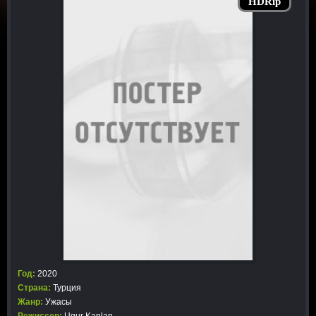
HDRip
Год:
2020
Страна:
Турция
Жанр:
Ужасы