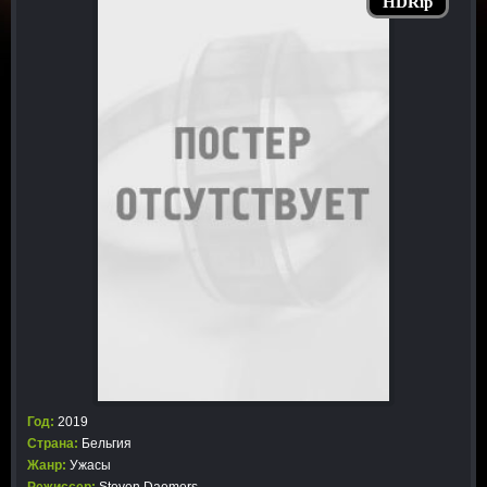
HDRip
Год:
2019
Страна:
Бельгия
Жанр:
Ужасы