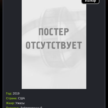
HDRip
Год:
2019
Страна:
США
Жанр:
Ужасы