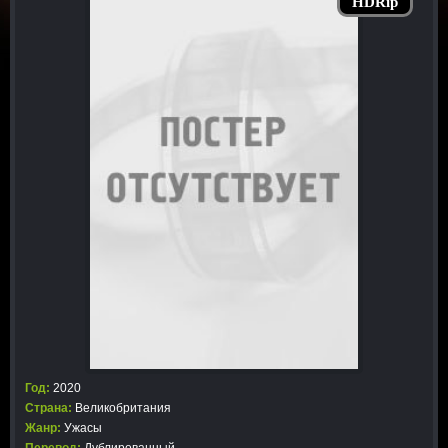
HDRip
Год:
2020
Страна:
Великобритания
Жанр:
Ужасы