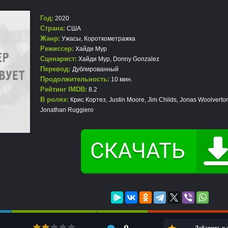
Год:
2020
Страна:
США
Жанр:
Ужасы
,
Короткометражка
Режиссер:
Хайди Мур
Сценарист:
Хайди Мур, Donny Gonzalez
Перевод:
Дублированный
Продолжительность:
10 мин.
Рейтинг IMDB:
8.2
В ролях:
Крис Кортез, Justin Moore, Jim Childs, Jonas Woolverton
Jonathan Ruggiero