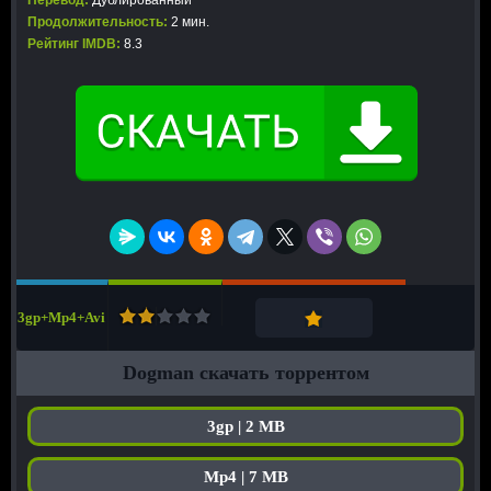
Перевод:
Дублированный
Продолжительность:
2 мин.
Рейтинг IMDB:
8.3
3gp+Mp4+Avi
Dogman скачать торрентом
3gp | 2 MB
Mp4 | 7 MB