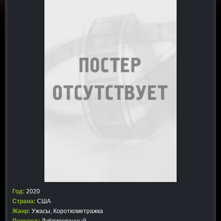
Год:
2020
Страна:
США
Жанр:
Ужасы
,
Короткометражка