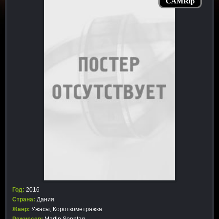
CAMRip
Год:
2016
Страна:
Дания
Жанр:
Ужасы
,
Короткометражка