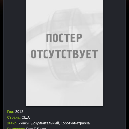
Год:
2012
Страна:
США
Жанр:
Ужасы
,
Документальный
,
Короткометражка