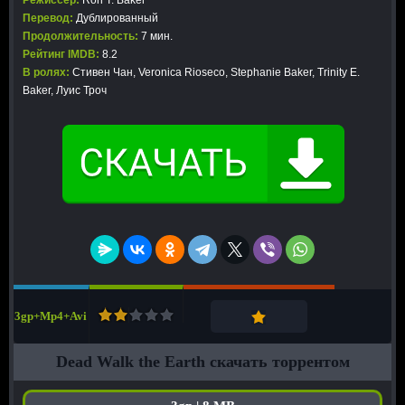
Режиссер:
Ron T. Baker
Перевод:
Дублированный
Продолжительность:
7 мин.
Рейтинг IMDB:
8.2
В ролях:
Стивен Чан, Veronica Rioseco, Stephanie Baker, Trinity E.
Baker, Луис Троч
3gp+Mp4+Avi
Dead Walk the Earth скачать торрентом