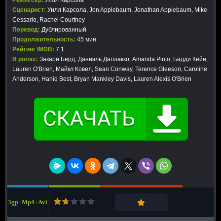
Режиссер:
Уилл Карсола
Сценарист:
Уилл Карсола, Jon Applebaum, Jonathan Applebaum, Mike
Cessario, Rachel Courtney
Перевод:
Дублированный
Продолжительность:
45 мин.
Рейтинг IMDB:
7.1
В ролях:
Закари Бёрд, Даниэль Даллакко, Amanda Pinto, Бадди Кейн,
Lauren O'Brien, Майкл Ковел, Sean Conway, Terence Gleeson, Caroline
Anderson, Haniq Best, Bryan Mankley Davis, Lauren Alexis O'Brien
3gp+Mp4+Avi