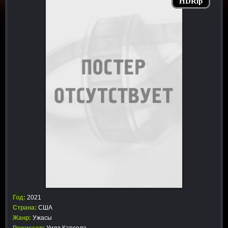
HDRip
Год:
2021
Страна:
США
Жанр:
Ужасы