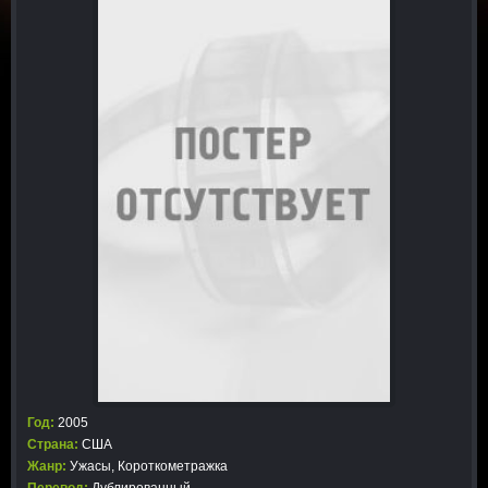
Год:
2005
Страна:
США
Жанр:
Ужасы
,
Короткометражка