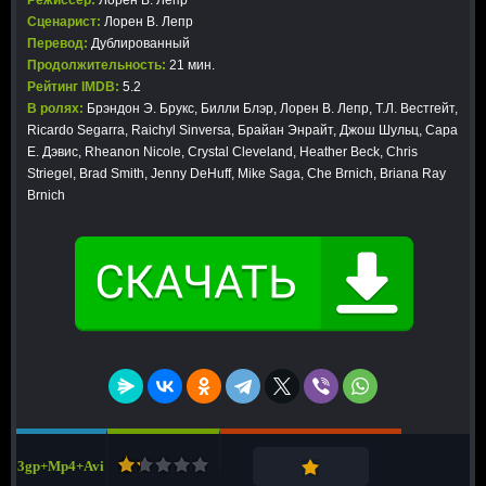
Режиссер:
Лорен В. Лепр
Сценарист:
Лорен В. Лепр
Перевод:
Дублированный
Продолжительность:
21 мин.
Рейтинг IMDB:
5.2
В ролях:
Брэндон Э. Брукс, Билли Блэр, Лорен В. Лепр, Т.Л. Вестгейт,
Ricardo Segarra, Raichyl Sinversa, Брайан Энрайт, Джош Шульц, Сара
Е. Дэвис, Rheanon Nicole, Crystal Cleveland, Heather Beck, Chris
Striegel, Brad Smith, Jenny DeHuff, Mike Saga, Che Brnich, Briana Ray
Brnich
3gp+Mp4+Avi