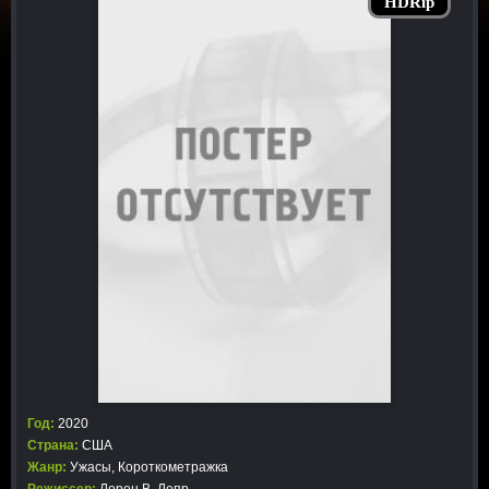
HDRip
Год:
2020
Страна:
США
Жанр:
Ужасы
,
Короткометражка