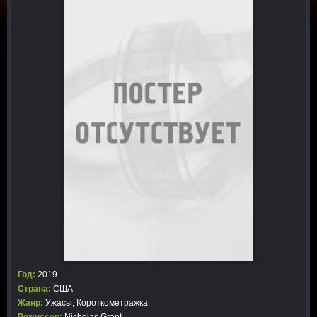
Год:
2019
Страна:
США
Жанр:
Ужасы
,
Короткометражка