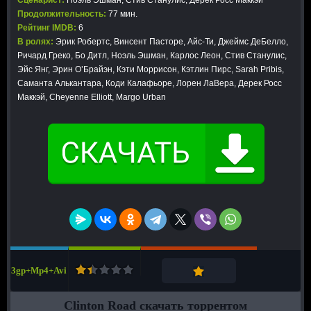
Сценарист:
Ноэль Эшман, Стив Станулис, Дерек Росс Маккэй
Продолжительность:
77 мин.
Рейтинг IMDB:
6
В ролях:
Эрик Робертс, Винсент Пасторе, Айс-Ти, Джеймс ДеБелло,
Ричард Греко, Бо Дитл, Ноэль Эшман, Карлос Леон, Стив Станулис,
Эйс Янг, Эрин О’Брайэн, Кэти Моррисон, Кэтлин Пирс, Sarah Pribis,
Саманта Алькантара, Коди Калафьоре, Лорен ЛаВера, Дерек Росс
Маккэй, Cheyenne Elliott, Margo Urban
3gp+Mp4+Avi
Clinton Road скачать торрентом