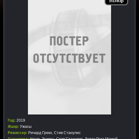
HDRip
Год:
2019
Жанр:
Ужасы
Режиссер:
Ричард Греко, Стив Станулис