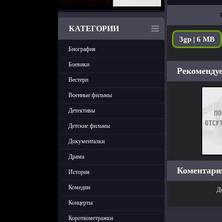
КАТЕГОРИИ
3gp | 6 MB
Биография
Боевики
Рекомендуе
Вестерн
Военные фильмы
Детективы
Детские фильмы
Документалки
Драма
Коментарии
История
Комедии
Д
Концерты
Короткометражки