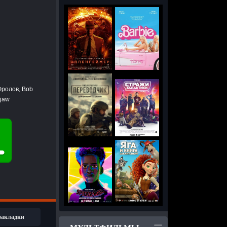
Фролов, Bob
jaw
 закладки