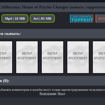
Chillerama: House of Psycho Charger скачать торренто
Mp4 | 18 MB
Avi | 85 MB
м скачать:
 (0):
обавлять комментарии и жалобы могут только зарегистрированные пользовател
Регистрация
|
Вход