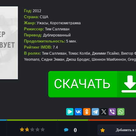
Год:
2012
Страна:
США
Жанр:
Ужасы
,
Короткометражка
Режиссер:
Тим Салливан
Перевод:
Дублированный
Продолжительность:
5 мин.
Рейтинг IMDB:
7.4
В ролях:
Тим Салливан, Томас Колби, Джимми Псайко, Виктор 
Yeomans, Сидни Экман, Джош Бродис, Шеннон МакКиннон, Greg
0
Добавить в