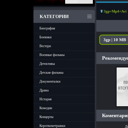
3gp+Mp4+Avi
КАТЕГОРИИ
Биография
Боевики
3gp | 10 MB
Вестерн
Военные фильмы
Рекомендуе
Детективы
Детские фильмы
Документалки
Драма
История
Комедии
Коментарии
Концерты
Короткометражки
Д