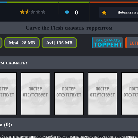
0
Добавить в
Carve the Flesh скачать торрентом
Mp4 | 28 MB
Avi | 136 MB
м скачать:
 (0):
обавлять комментарии и жалобы могут только зарегистрированные пользовател