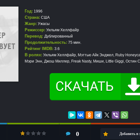
Год:
1996
Страна:
США
Жанр:
Ужасы
Режиссер:
Уильям Хеллфайр
Перевод:
Дублированный
Продолжительность:
75 мин.
Рейтинг IMDB:
3.6
В ролях:
Уильям Хеллфайр, Мэттью Айк Энджел, Ruby Honeycat
Мэри Энн, Джош Миллер, Freak Nasty, Миши, Little Giggi, Остин 
0
Добавить в