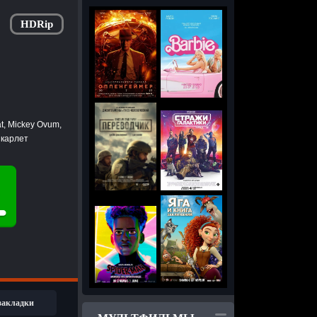
HDRip
, Mickey Ovum,
Скарлет
 закладки