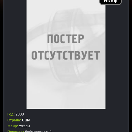
HDRip
Год:
2008
Страна:
США
Жанр:
Ужасы