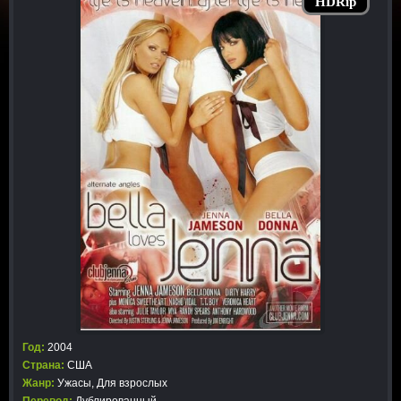
HDRip
Год:
2004
Страна:
США
Жанр:
Ужасы
,
Для взрослых