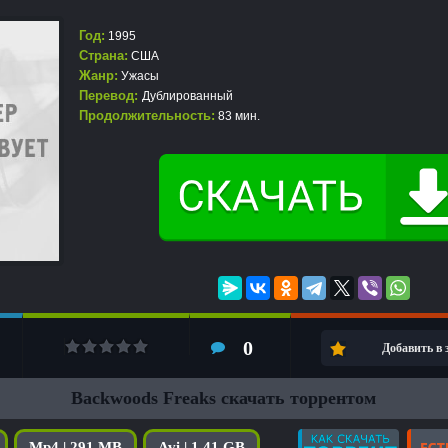
Год:
1995
Страна:
США
Жанр:
Ужасы
Перевод:
Дублированный
Продолжительность:
83 мин.
0
Добавить в
Backwoods Freaks скачать торрентом
Mp4 | 291 MB
Avi | 1.41 GB