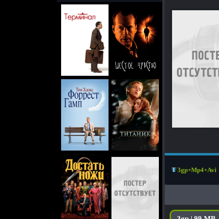
3gp+Mp4+Avi
3gp | 99 MB