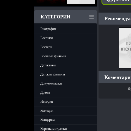
КАТЕГОРИИ
Рекомендуе
Биография
Боевики
Вестерн
Военные фильмы
Детективы
Детские фильмы
Коментарии
Документалки
Д
Драма
История
Комедии
Концерты
Короткометражки