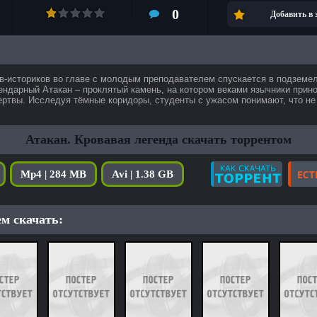
0
Добавить в
в-историков во главе с молодым преподавателем спускается в подземел
ендарный Атакан – проклятый камень, на котором веками язычники прин
ртвы. Исследуя тёмные коридоры, студенты с ужасом понимают, что не
Атакан. Кровавая легенда скачать торрентом
Mp4 | 284 MB
Avi | 1.38 GB
м скачать: