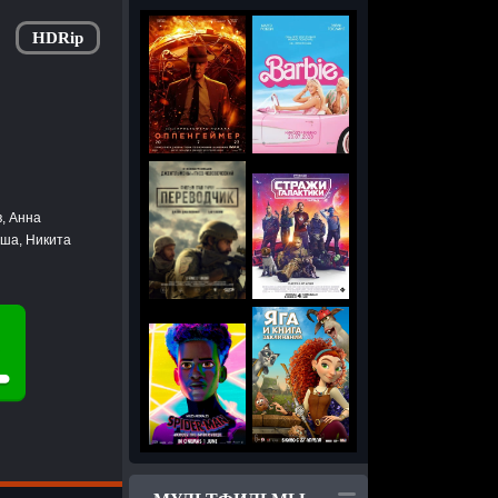
HDRip
, Анна
еша, Никита