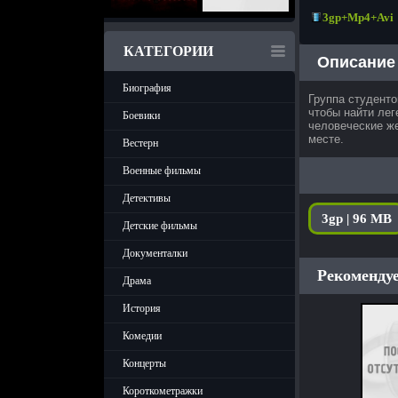
3gp+Mp4+Avi
КАТЕГОРИИ
Описание
Биография
Группа студенто
чтобы найти лег
Боевики
человеческие же
месте.
Вестерн
Военные фильмы
Детективы
3gp | 96 MB
Детские фильмы
Документалки
Рекомендуе
Драма
История
Комедии
Концерты
Короткометражки