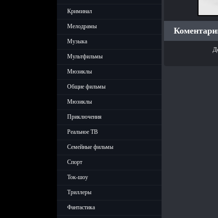
Криминал
Мелодрамы
Коментарии
Музыка
Д
Мультфильмы
Мюзиклы
Общие фильмы
Мюзиклы
Приключения
Реальное ТВ
Семейные фильмы
Спорт
Ток-шоу
Триллеры
Фантастика