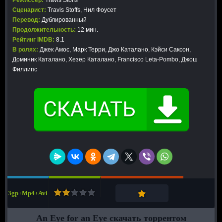
Режиссер:
Travis Stoffs
Сценарист:
Travis Stoffs, Нил Фоусет
Перевод:
Дублированный
Продолжительность:
12 мин.
Рейтинг IMDB:
8.1
В ролях:
Джек Амос, Марк Терри, Джо Каталано, Кэйси Саксон,
Доминик Каталано, Хезер Каталано, Francisco Leta-Pombo, Джош
Филлипс
3gp+Mp4+Avi
An Eye for an Eye скачать торрентом