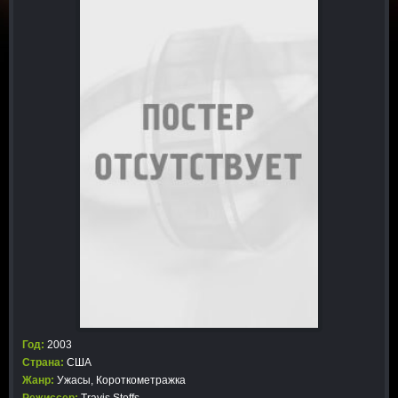
Год:
2003
Страна:
США
Жанр:
Ужасы
,
Короткометражка