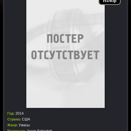
HDRip
Год:
2014
Страна:
США
Жанр:
Ужасы