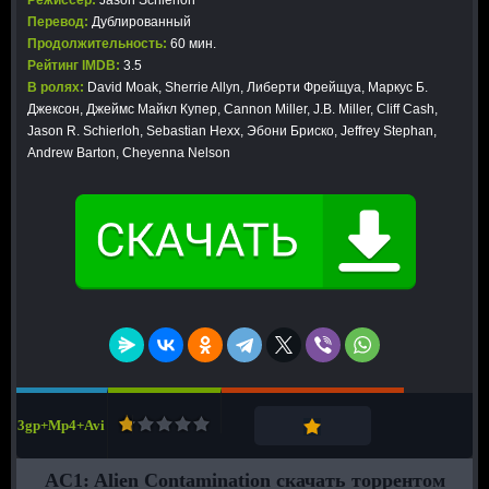
Режиссер:
Jason Schierloh
Перевод:
Дублированный
Продолжительность:
60 мин.
Рейтинг IMDB:
3.5
В ролях:
David Moak, Sherrie Allyn, Либерти Фрейщуа, Маркус Б.
Джексон, Джеймс Майкл Купер, Cannon Miller, J.B. Miller, Cliff Cash,
Jason R. Schierloh, Sebastian Hexx, Эбони Бриско, Jeffrey Stephan,
Andrew Barton, Cheyenna Nelson
3gp+Mp4+Avi
AC1: Alien Contamination скачать торрентом