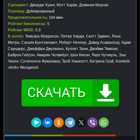
Сценарист:
Джордж Хуанг, Мэтт Харви, Доминик Морган
Перевод:
Дублированный
Продолжительность:
104 мин.
Рейтинг Кинопоиска:
5
Рейтинг IMDB:
5.3
В ролях:
Темуэра Моррисон, Питер Харди, Скотт Эдкинс, Рона
Митра, Сахаяк Бунтханакит, Роберт Неппер, Дэвид Асаванонд, Адам
Саундерс, Джеффри Джулиано, Куллет Эрик, Джэйми Тимони,
Байрон Гибсон, Амарин Чолвибул, Шон Кинэн, Тира Чутикуль, Энн
Чюонг, Сутипонгсе Фукаокаеу, Трой Ханисетт, Катрина Грэй, Komkrib
«Krib» Wongwirot