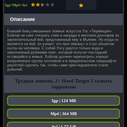
3gp+Mp4+Avi
Описание
Бывший боец смешанных боевых искусств Уэс «Тюремщик»
Бэйлор не смог отказать себе в награде в миллион долларов за
заключительный бой, предложенный ему в Мьянме. Но когда он
является на бой, он узнает, что был обманут и стал объектом
охоты на человека. С собой Уэсу дается только вода и
заполненный рубинами пояс, который получит последний
оставшийся в живых. Бэйлор должен перехитрить хорошо
вооруженную группу охотников и в предательском ландшафте
джунглей сделать так, чтобы сами преследователи стали
добычей.
Трудная мишень 2 / Hard Target 2 скачать
торрентом
3gp | 124 MB
Mp4 | 364 MB
Avi | 1.77 GB