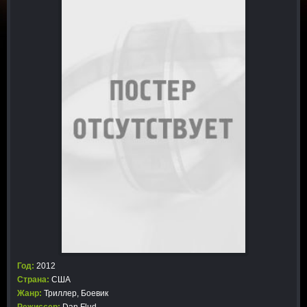
Год:
2012
Страна:
США
Жанр:
Триллер
,
Боевик