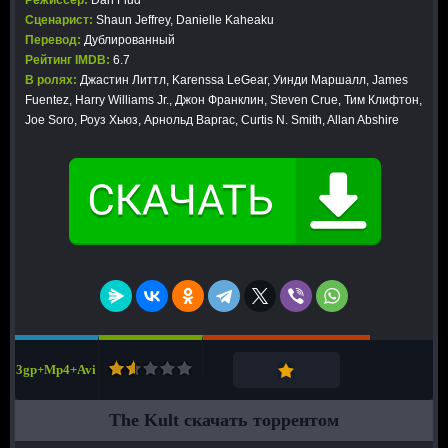
Режиссер:
Dan Flud
Сценарист:
Shaun Jeffrey, Danielle Kaheaku
Перевод:
Дублированный
Рейтинг IMDB:
6.7
В ролях:
Джастин Литтл, Karenssa LeGear, Уинди Маршалл, James
Fuentez, Harry Williams Jr., Джон Франклин, Steven Crue, Тим Клифтон,
Joe Soro, Роуз Хьюз, Арнольд Варгас, Curtis N. Smith, Allan Abshire
3gp+Mp4+Avi
The Kult скачать торрентом